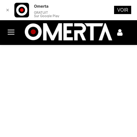
Omerta
VOIR
✕
GRATUIT
Sur Google Play