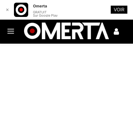
Omerta
VOIR
✕
GRATUIT
Sur Google Play