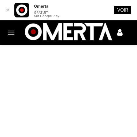
Omerta
VOIR
✕
GRATUIT
Sur Google Play