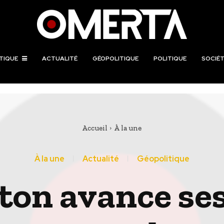
TIQUE
ACTUALITÉ
GÉOPOLITIQUE
POLITIQUE
SOCIÉT
Accueil
À la une
À la une
Actualité
Géopolitique
on avance ses