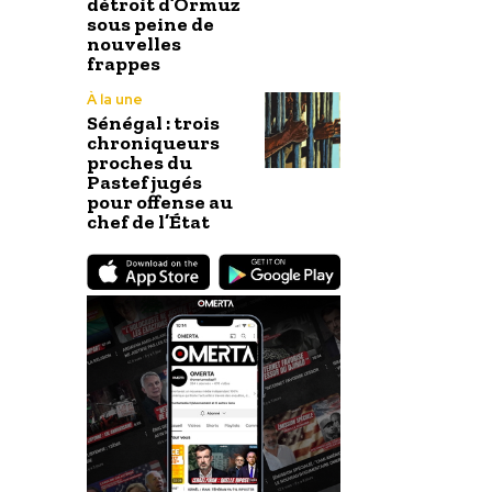
détroit d’Ormuz
sous peine de
nouvelles
frappes
À la une
Sénégal : trois
chroniqueurs
proches du
Pastef jugés
pour offense au
chef de l’État