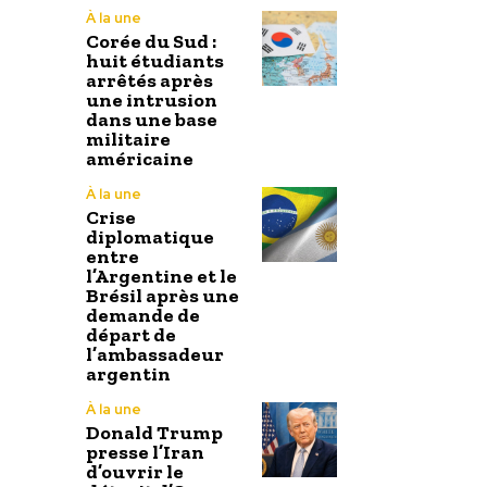
À la une
Corée du Sud :
huit étudiants
arrêtés après
une intrusion
dans une base
militaire
américaine
À la une
Crise
diplomatique
entre
l’Argentine et le
Brésil après une
demande de
départ de
l’ambassadeur
argentin
À la une
Donald Trump
presse l’Iran
d’ouvrir le