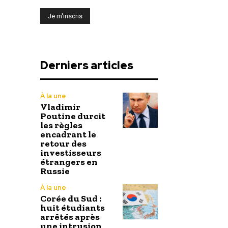
Derniers articles
À la une
Vladimir
Poutine durcit
les règles
encadrant le
retour des
investisseurs
étrangers en
Russie
À la une
Corée du Sud :
huit étudiants
arrêtés après
une intrusion