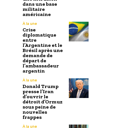
dans une base
militaire
américaine
À la une
Crise
diplomatique
entre
l’Argentine et le
Brésil après une
demande de
départ de
l’ambassadeur
argentin
À la une
Donald Trump
presse l’Iran
d’ouvrir le
détroit d’Ormuz
sous peine de
nouvelles
frappes
À la une