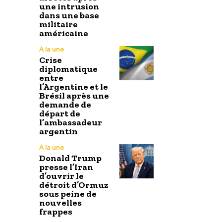
une intrusion
dans une base
militaire
américaine
À la une
Crise
diplomatique
entre
l’Argentine et le
Brésil après une
demande de
départ de
l’ambassadeur
argentin
À la une
Donald Trump
presse l’Iran
d’ouvrir le
détroit d’Ormuz
sous peine de
nouvelles
frappes