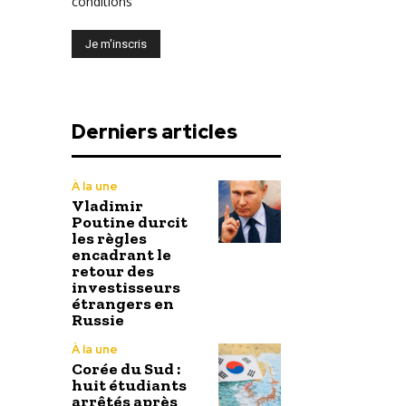
conditions
Derniers articles
À la une
Vladimir
Poutine durcit
les règles
encadrant le
retour des
investisseurs
étrangers en
Russie
À la une
Corée du Sud :
huit étudiants
arrêtés après