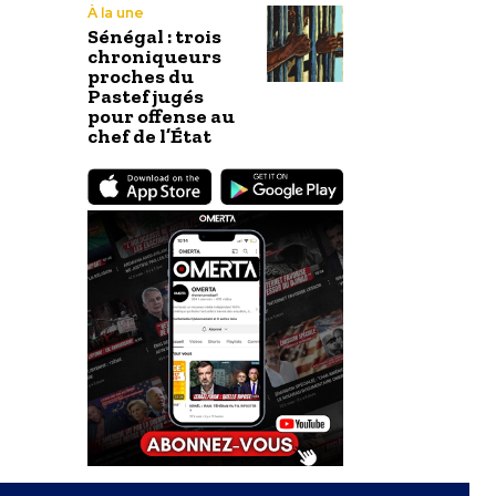
À la une
Sénégal : trois
chroniqueurs
proches du
Pastef jugés
pour offense au
chef de l’État