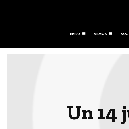
MENU
VIDÉOS
BOU
Un 14 j