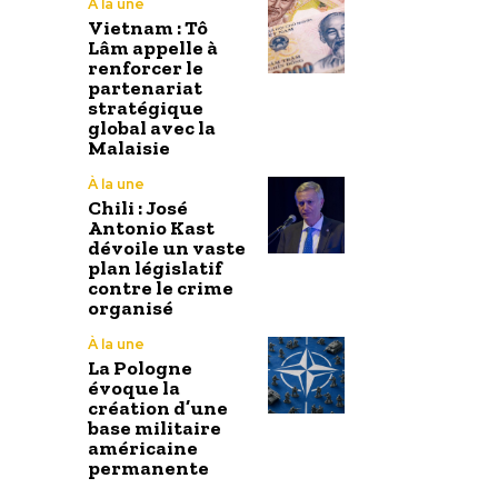
À la une
Vietnam : Tô
Lâm appelle à
renforcer le
partenariat
stratégique
global avec la
Malaisie
À la une
Chili : José
Antonio Kast
dévoile un vaste
plan législatif
contre le crime
organisé
À la une
La Pologne
évoque la
création d’une
base militaire
américaine
permanente