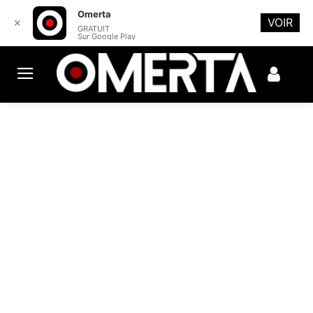
Omerta
VOIR
✕
GRATUIT
Sur Google Play