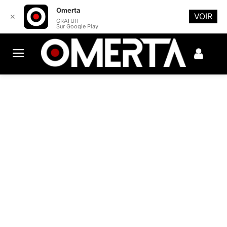
Omerta
VOIR
✕
GRATUIT
Sur Google Play