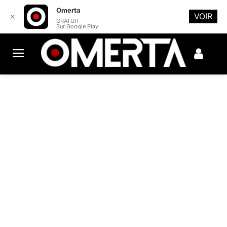
Omerta
VOIR
✕
GRATUIT
Sur Google Play