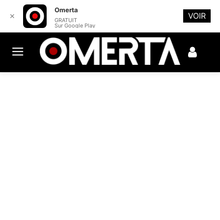
Omerta
VOIR
✕
GRATUIT
Sur Google Play