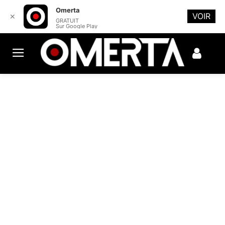
Omerta
VOIR
✕
GRATUIT
Sur Google Play