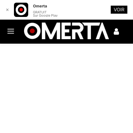
Omerta
VOIR
✕
GRATUIT
Sur Google Play