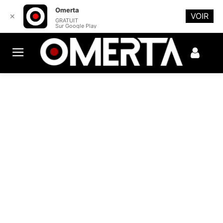
Omerta
VOIR
✕
GRATUIT
Sur Google Play