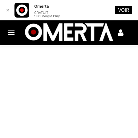
Omerta
VOIR
✕
GRATUIT
Sur Google Play