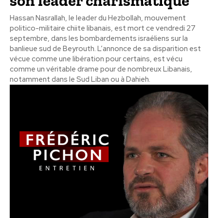
son leader charismatique
Hassan Nasrallah, le leader du Hezbollah, mouvement
politico-militaire chiite libanais, est mort ce vendredi 27
septembre, dans les bombardements israéliens sur la
banlieue sud de Beyrouth. L’annonce de sa disparition est
vécue comme une libération pour certains, est vécu
comme un véritable drame pour de nombreux Libanais,
notamment dans le Sud Liban ou à Dahieh.