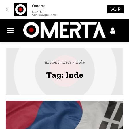
Omerta
VOIR
✕
GRATUIT
Sur Google Play
Accueil
Tags
Inde
Tag:
Inde