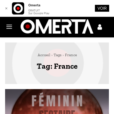
Omerta
VOIR
✕
GRATUIT
Sur Google Play
Accueil
Tags
France
Tag:
France