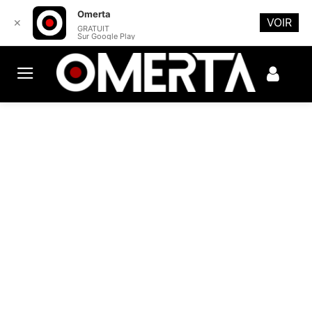
Omerta
VOIR
✕
GRATUIT
Sur Google Play