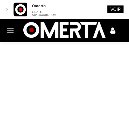
Omerta
VOIR
✕
GRATUIT
Sur Google Play