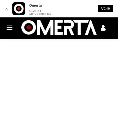
Omerta
VOIR
✕
GRATUIT
Sur Google Play