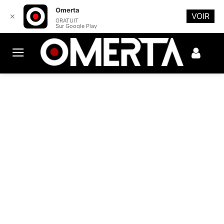
Omerta
VOIR
✕
GRATUIT
Sur Google Play