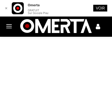
Omerta
VOIR
✕
GRATUIT
Sur Google Play