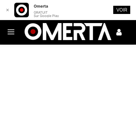
Omerta
VOIR
✕
GRATUIT
Sur Google Play