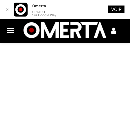
Omerta
VOIR
✕
GRATUIT
Sur Google Play