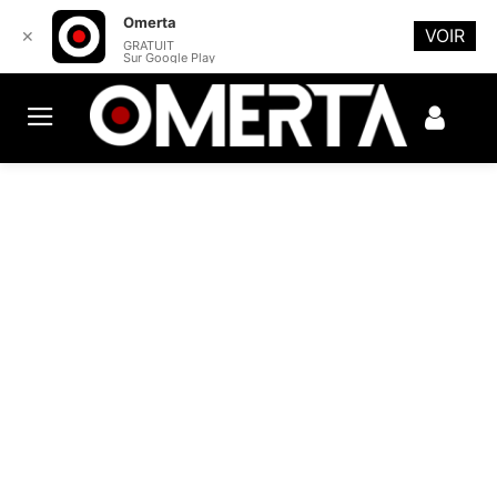
Omerta
VOIR
✕
GRATUIT
Sur Google Play