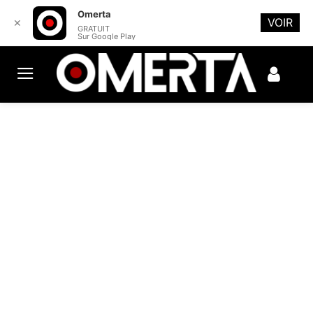
Omerta
VOIR
✕
GRATUIT
Sur Google Play