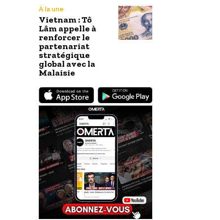
À la une
Vietnam : Tô
Lâm appelle à
renforcer le
partenariat
stratégique
global avec la
Malaisie