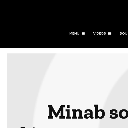
MENU
VIDÉOS
BOU
Minab so