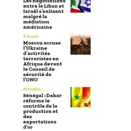
Les négociations
entre le Liban et
Israël s’enlisent
malgré la
médiation
américaine
À la une
Moscou accuse
l’Ukraine
d’activités
terroristes en
Afrique devant
le Conseil de
sécurité de
l’ONU
Actualité
Sénégal : Dakar
réforme le
contrôle de la
production et
des
exportations
d’or