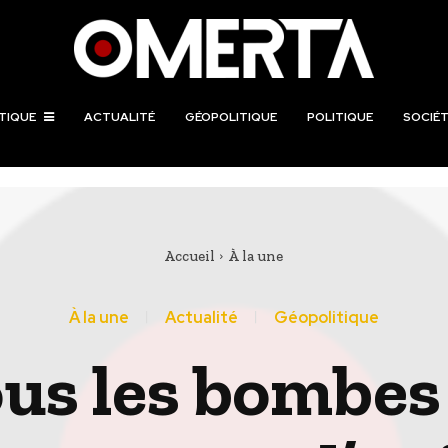
TIQUE
ACTUALITÉ
GÉOPOLITIQUE
POLITIQUE
SOCIÉT
Accueil
À la une
À la une
Actualité
Géopolitique
us les bombes