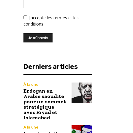
J'accepte
les termes et les
conditions
Derniers articles
À la une
Erdogan en
Arabie saoudite
pour un sommet
stratégique
avec Riyad et
Islamabad
À la une