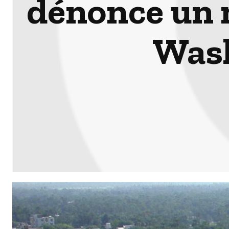
dénonce un 
Wash