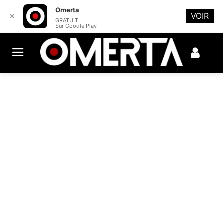
Omerta
VOIR
✕
GRATUIT
Sur Google Play