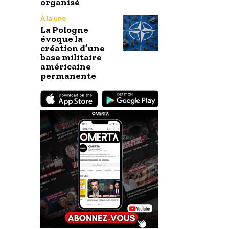
organisé
À la une
La Pologne
évoque la
création d’une
base militaire
américaine
permanente