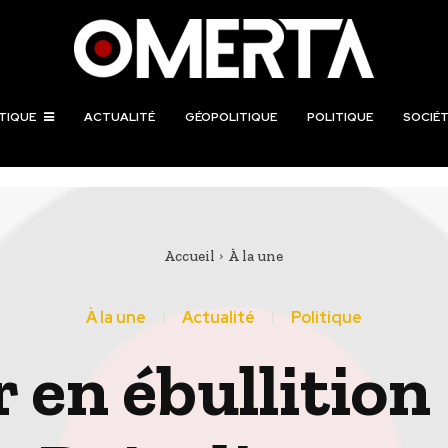
TIQUE
ACTUALITÉ
GÉOPOLITIQUE
POLITIQUE
SOCIÉT
Accueil
À la une
À la une
Actualité
Politique
en ébullition :