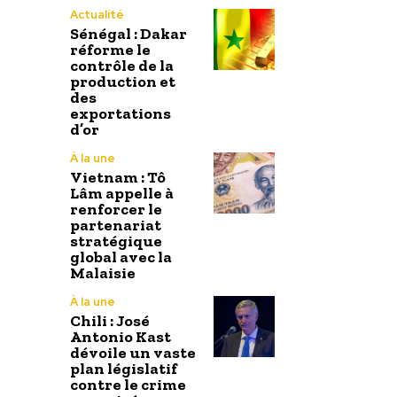
Actualité
Sénégal : Dakar
réforme le
contrôle de la
production et
des
exportations
d’or
À la une
Vietnam : Tô
Lâm appelle à
renforcer le
partenariat
stratégique
global avec la
Malaisie
À la une
Chili : José
Antonio Kast
dévoile un vaste
plan législatif
contre le crime