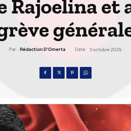
e Rajoelina et a
grève général
Par :
Rédaction D'Omerta
Date:
3 octobre 2025