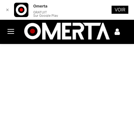
Omerta
VOIR
✕
GRATUIT
Sur Google Play