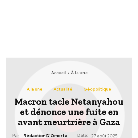
Accueil
À la une
À la une
Actualité
Géopolitique
Macron tacle Netanyahou
et dénonce une fuite en
avant meurtrière à Gaza
Date:
Par :
Rédaction D'Omerta
27 août 2025