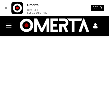
Omerta
VOIR
✕
GRATUIT
Sur Google Play