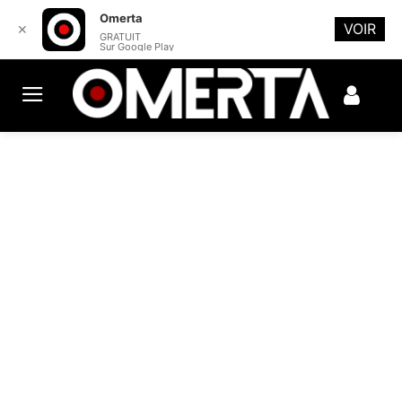
Omerta
VOIR
✕
GRATUIT
Sur Google Play