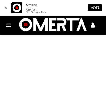
Omerta
VOIR
✕
GRATUIT
Sur Google Play