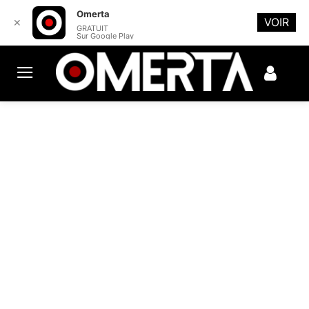
Omerta
VOIR
✕
GRATUIT
Sur Google Play