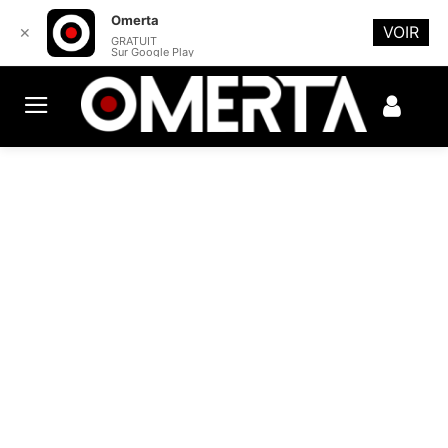
Omerta
VOIR
✕
GRATUIT
Sur Google Play