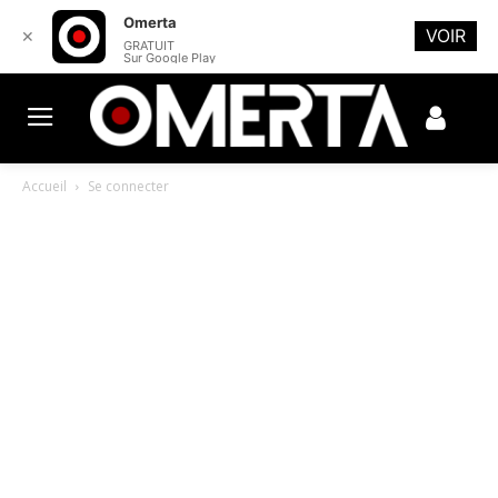
Omerta
VOIR
✕
GRATUIT
Sur Google Play
Accueil
Se connecter