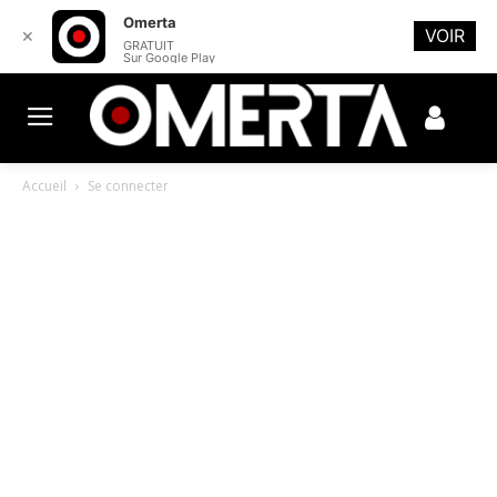
Omerta
VOIR
✕
GRATUIT
Sur Google Play
Accueil
Se connecter