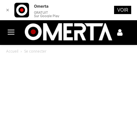
Omerta
VOIR
✕
GRATUIT
Sur Google Play
Accueil
Se connecter