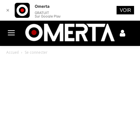
Omerta
VOIR
✕
GRATUIT
Sur Google Play
Accueil
Se connecter