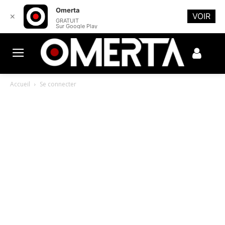
Omerta
VOIR
✕
GRATUIT
Sur Google Play
Accueil
Se connecter