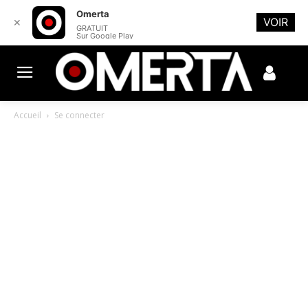
Omerta
VOIR
✕
GRATUIT
Sur Google Play
Accueil
Se connecter