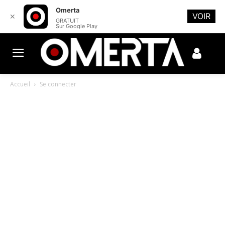
Omerta
VOIR
✕
GRATUIT
Sur Google Play
Accueil
Se connecter