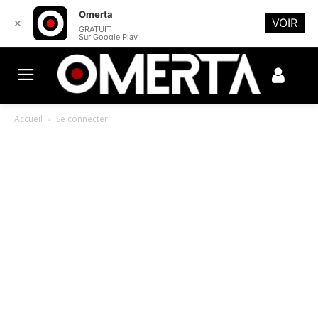
Omerta
VOIR
✕
GRATUIT
Sur Google Play
Accueil
Se connecter