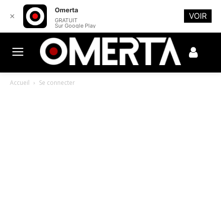
Omerta
VOIR
✕
GRATUIT
Sur Google Play
Accueil
Se connecter