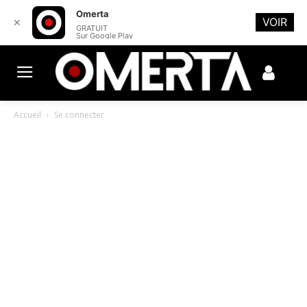
Omerta
VOIR
✕
GRATUIT
Sur Google Play
Accueil
Se connecter