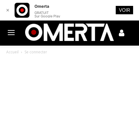
Omerta
VOIR
✕
GRATUIT
Sur Google Play
Accueil
Se connecter