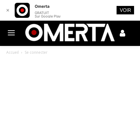
Omerta
VOIR
✕
GRATUIT
Sur Google Play
Accueil
Se connecter