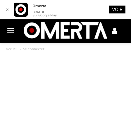
Omerta
VOIR
✕
GRATUIT
Sur Google Play
Accueil
Se connecter