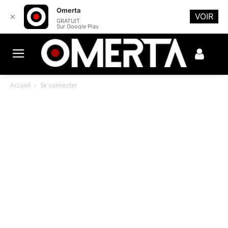
Omerta
VOIR
✕
GRATUIT
Sur Google Play
Accueil
Se connecter